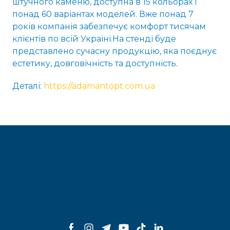
штучного каменю, доступна в 15 кольорах і
понад 60 варіантах моделей. Вже понад 7
років компанія забезпечує комфорт тисячам
клієнтів по всій Україні.На стенді буде
представлено сучасну продукцію, яка поєднує
естетику, довговічність та доступність.
Деталі:
https://adamantopt.com.ua