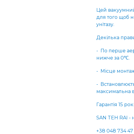
Цей вакуумний 
для того щоб н
унітазу.
Декілька прав
- По перше ае
нижче за 0℃.
- Місце монтаж
- Встановлюєт
максимальна в
Гарантія 15 рокі
SAN TEH RAI - 
+38 048 734 47