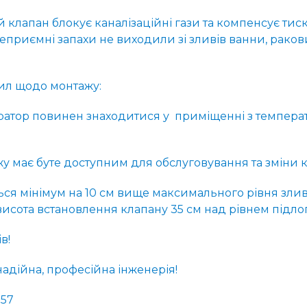
клапан блокує каналізаційні гази та компенсує тиск,
еприємні запахи не виходили зі зливів ванни, рако
ил щодо монтажу:
ратор повинен знаходитися у приміщенні з темпера
у має буте доступним для обслуговування та зміни 
ься мінімум на 10 см вище максимального рівня злив
исота встановлення клапану 35 см над рівнем підло
в!
надійна, професійна інженерія!
 57