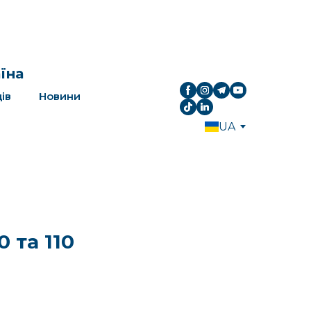
аїна
ів
Новини
UA
 та 110