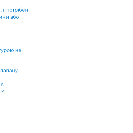
 і потрібен
вини або
турою не
клапану.
у,
ги.