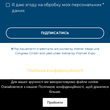
Я даю згоду на обробку моїх персональних
*
даних
ПІДПИСАТИСЬ
®The Aquatherm trademarks are owned by Wiener Messe und
Congress GmbH and used under license by Premier Expo
Політика конфіденційності
Для вашої зручності ми використовуємо файли cookie.
Ознайомтеся з нашою Політикою конфіденційності, щоб дізнатися
©Created by Premier Expo
більше.
Прийняти
All rights Reserved