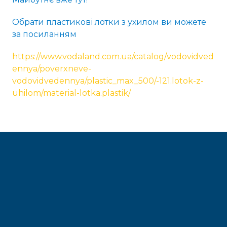
Обрати пластикові лотки з ухилом ви можете
за посиланням
https://www.vodaland.com.ua/catalog/vodovidved
ennya/poverxneve-
vodovidvedennya/plastic_max_500/-121.lotok-z-
uhilom/material-lotka.plastik/