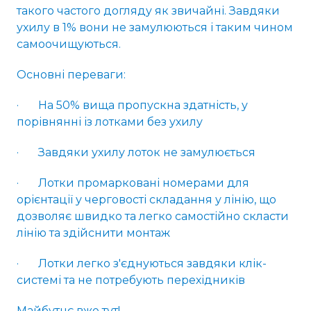
такого частого догляду як звичайні. Завдяки
ухилу в 1% вони не замулюються і таким чином
самоочищуються.
Основні переваги:
· На 50% вища пропускна здатність, у
порівнянні із лотками без ухилу
· Завдяки ухилу лоток не замулюється
· Лотки промарковані номерами для
орієнтації у черговості складання у лінію, що
дозволяє швидко та легко самостійно скласти
лінію та здійснити монтаж
· Лотки легко з'єднуються завдяки клік-
системі та не потребують перехідників
Майбутнє вже тут!