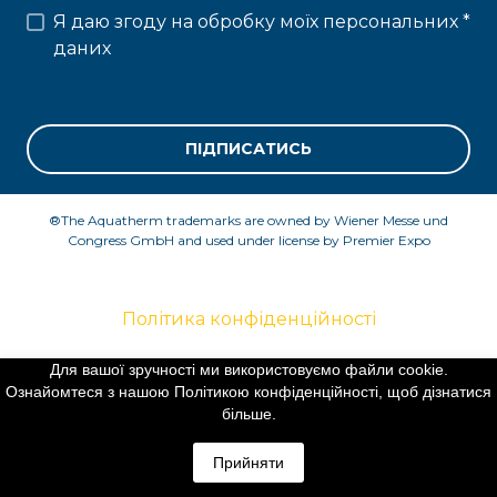
Я даю згоду на обробку моїх персональних
*
даних
ПІДПИСАТИСЬ
®The Aquatherm trademarks are owned by Wiener Messe und
Congress GmbH and used under license by Premier Expo
Політика конфіденційності
Для вашої зручності ми використовуємо файли cookie.
Ознайомтеся з нашою Політикою конфіденційності, щоб дізнатися
©Created by Premier Expo
більше.
Прийняти
All rights Reserved