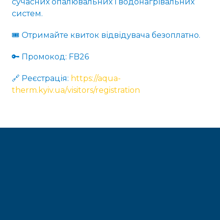
сучасних опалювальних і водонагрівальних
систем.
🎟 Отримайте квиток відвідувача безоплатно.
🔑 Промокод: FB26
🔗 Реєстрація:
https://aqua-
therm.kyiv.ua/visitors/registration