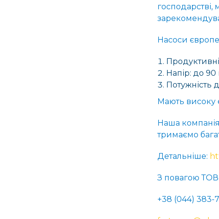
господарстві, 
зарекомендува
Насоси європей
Продуктивніс
Напір: до 90 
Потужність д
Мають високу е
Наша компанія
тримаємо багат
Детальніше:
ht
З повагою ТО
+38 (044) 383-