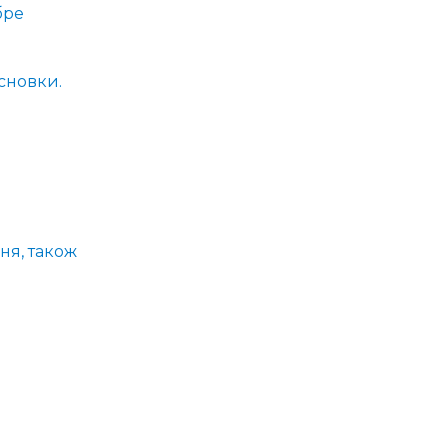
бре
исновки.
ня, також