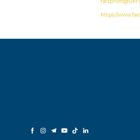
fartprom@ukr.
https://www.fa