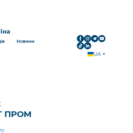
аїна
ів
Новини
UA
х
РТ ПРОМ
му