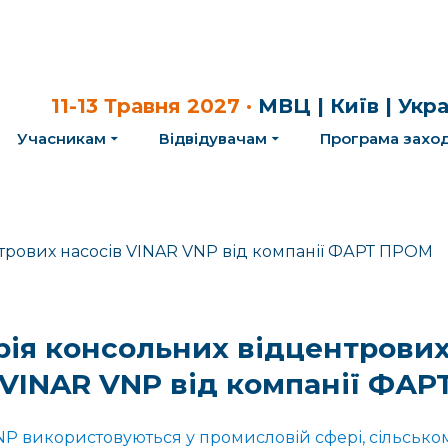
11-13 Травня 2027 ·
МВЦ | Київ | Укр
Учасникам
Відвідувачам
Програма заход
рія консольних відцентрови
 VINAR VNP від компанії ФА
VNP використовуються у промисловій сфері, сільсько