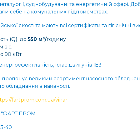
металургії, суднобудуванні та енергетичній сфері. До
ли себе на комунальних підприємствах.
ської якості та мають всі сертифікати та гігієнічні в
ть (Q): до
550 м³/
годину
м.в.с.
о 90 кВт.
нергоефективність, клас двигунів IE3.
 пропонує великий асортимент насосного обладнан
о обладнання в наявності.
tps://fartprom.com.ua/vinar
В "ФАРТ ПРОМ"
73-40