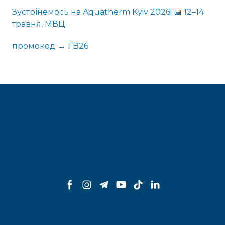
Зустрінемось на Aquatherm Kyiv 2026! 📅 12–14
травня, МВЦ
промокод → FB26