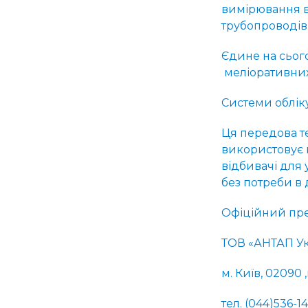
вимірювання в
трубопроводів
Єдине на сього
меліоративних 
Системи облік
Ця передова т
використовує 
відбивачі для
без потреби в
Офіційний пре
ТОВ «АНТАП Ук
м. Київ, 02090 
тел. (044)536-14