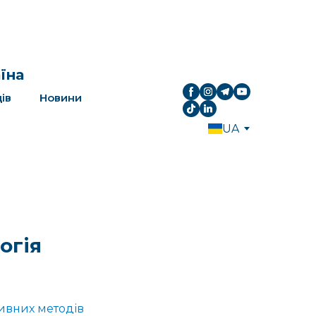
аїна
ів
Новини
UA
огія
тивних методів