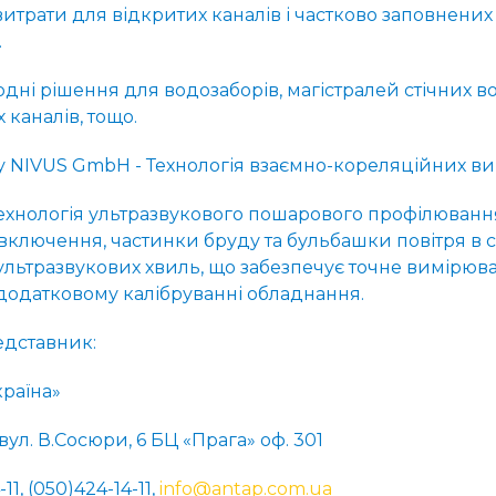
итрати для відкритих каналів і частково заповнених
.
дні рішення для водозаборів, магістралей стічних во
каналів, тощо.
у NIVUS GmbH - Технологія взаємно-кореляційних в
ехнологія ультразвукового пошарового профілюванн
включення, частинки бруду та бульбашки повітря в 
 ультразвукових хвиль, що забезпечує точне вимірюв
 додатковому калібруванні обладнання.
дставник:
раїна»
,вул. В.Сосюри, 6 БЦ «Прага» оф. 301
-11, (050)424-14-11,
info@antap.com.ua