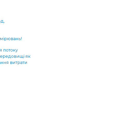
д,
имірювань!
я потоку
середовищі як
ання витрати