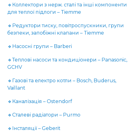
🔹Коллектори з нерж. сталі та інші компоненти
для теплої підлоги – Tiemme
🔹Редуктори тиску, повітроспускники, групи
безпеки, запобіжні клапани – Tiemme
🔹Насосні групи – Barberi
🔹Теплові насоси та кондиціонери – Panasonic,
GCHV
🔹Газові та електро котли – Bosch, Buderus,
Vaillant
🔹Каналізація – Ostendorf
🔹Сталеві радіатори – Purmo
🔹Інсталяції – Geberit