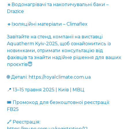
🔹Водонагрівачі та накопичувальні баки –
Drazice
🔹Ізоляційні матеріали – Climaflex
Завітайте на стенд компанії на виставці
Aquatherm Kyiv-2025, щоб ознайомитись із
новинками, отримати консультацію від
фахівців та знайти надійне рішення для ваших
проєктів😇
🌐 Деталі: https://royalclimate.com.ua
📍 13–15 травня 2025 | Київ | МВЦ
🎟 Промокод для безкоштовної реєстрації:
FB25
🔗 Реєстрація:
https://my.pe.com.ua/registration/12