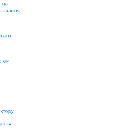
 на
стачання.
гати.
стем.
ктору.
чання