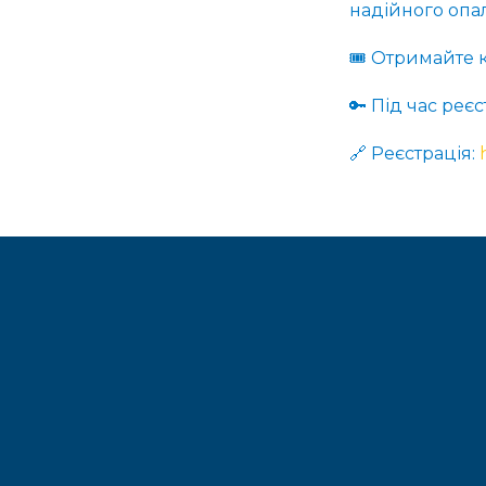
надійного опа
🎟 Отримайте к
🔑 Під час реє
🔗 Реєстрація: