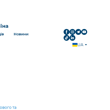
аїна
ів
Новини
UA
ового та