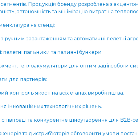
сегментів. Продукція бренду розроблена з акцентом
ість, автономність та мінімізацію витрат на теплопо
енклатура на стенді:
лі з ручним завантаженням та автоматичні пелетні агре
і: пелетні пальники та паливні бункери.
жмент: теплоакумулятори для оптимізації роботи си
аги для партнерів:
ий контроль якості на всіх етапах виробництва.
я інноваційних технологічних рішень.
 співпраці та конкурентне ціноутворення для B2B-се
женерів та дистриб'юторів обговорити умови поста