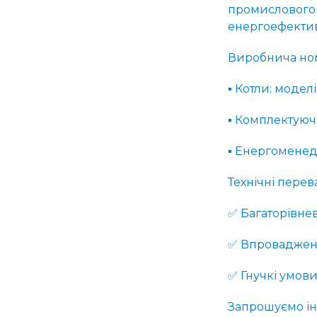
промислового 
енергоефективн
Виробнича ном
▪️ Котли: моде
▪️ Комплектуюч
▪️ Енергоменед
Технічні перев
✅ Багаторівнев
✅ Впровадженн
✅ Гнучкі умови
Запрошуємо ін