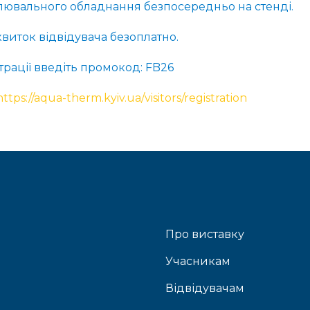
лювального обладнання безпосередньо на стенді.
виток відвідувача безоплатно.
страції введіть промокод: FB26
https://aqua-therm.kyiv.ua/visitors/registration
Про виставку
Учасникам
Відвідувачам