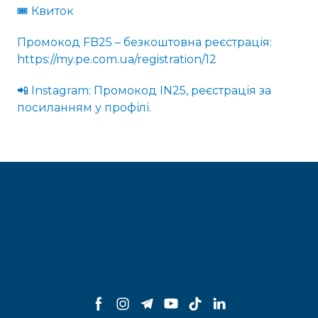
🎟 Квиток
Промокод FB25 – безкоштовна реєстрація:
https://my.pe.com.ua/registration/12
📲 Instagram: Промокод IN25, реєстрація за
посиланням у профілі.