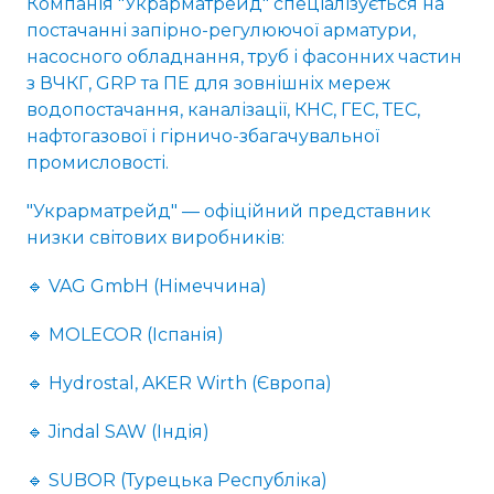
Компанія "Украрматрейд" спеціалізується на
постачанні запірно-регулюючої арматури,
насосного обладнання, труб і фасонних частин
з ВЧКГ, GRP та ПЕ для зовнішніх мереж
водопостачання, каналізації, КНС, ГЕС, ТЕС,
нафтогазової і гірничо-збагачувальної
промисловості.
"Украрматрейд" — офіційний представник
низки світових виробників:
🔹 VAG GmbH (Німеччина)
🔹 MOLECOR (Іспанія)
🔹 Hydrostal, AKER Wirth (Європа)
🔹 Jindal SAW (Індія)
🔹 SUBOR (Турецька Республіка)