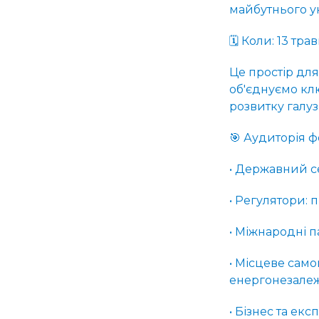
майбутнього у
🗓 Коли: 13 тра
Це простір для 
об'єднуємо кл
розвитку галузі
🎯 Аудиторія ф
• Державний се
• Регулятори: 
• Міжнародні п
• Місцеве само
енергонезалежн
• Бізнес та екс