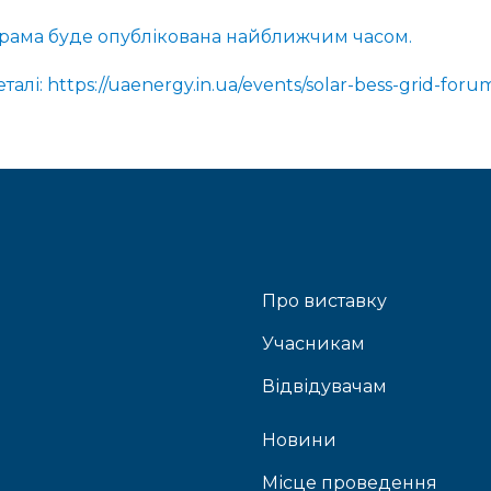
рама буде опублікована найближчим часом.
талі: https://uaenergy.in.ua/events/solar-bess-grid-foru
Про виставку
Учасникам
Відвідувачам
Новини
Місце проведення