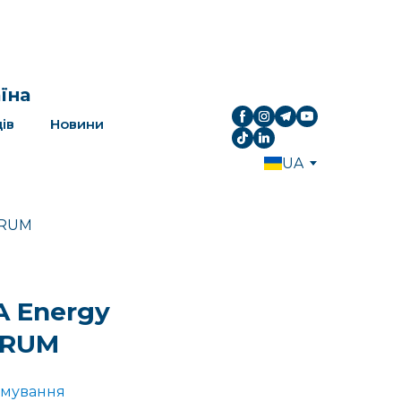
аїна
ів
Новини
UA
A Energy
ORUM
рмування