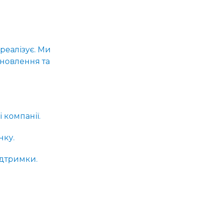
 реалізує. Ми
дновлення та
 компанії.
нку.
підтримки.