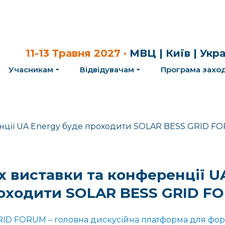
11-13 Травня 2027 ·
МВЦ | Київ | Укр
Учасникам
Відвідувачам
Програма заход
х виставки та конференції U
оходити SOLAR BESS GRID F
ID FORUM – головна дискусійна платформа для фо