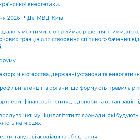
країнської енергетики.
вня 2026 📍 Де: МВЦ, Київ
діалогу між тими, хто приймає рішення, і тими, хто їх
ючових гравців для створення спільного бачення ві
.
оруму:
ктор: міністерства, державні установи та енергетичні
профільні агенції та органи, що формують правила ри
артнери: фінансові інституції, донори та організації 
врядування: муніципалітети та громади, які будують
ість на місцях.
перти: галузеві асоціації та об'єднання.