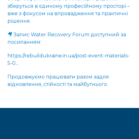
зберуться в єдиному професійному просторі –
вже з фокусом на впровадження та практичні
рішення.
🎥 Запис Water Recovery Forum доступний за
посиланням:
https://rebuildukraine.in.ua/post-event-materials-
5-0...
Продовжуємо працювати разом задля
відновлення, стійкості та майбутнього.