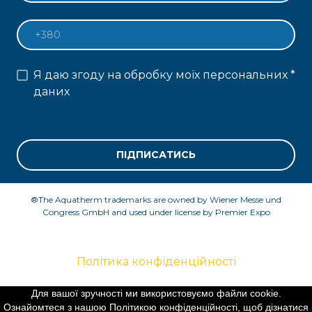
Я даю згоду на обробку моїх персональних
*
даних
ПІДПИСАТИСЬ
®The Aquatherm trademarks are owned by Wiener Messe und
Congress GmbH and used under license by Premier Expo
Політика конфіденційності
Для вашої зручності ми використовуємо файли cookie.
Ознайомтеся з нашою Політикою конфіденційності, щоб дізнатися
©Created by Premier Expo